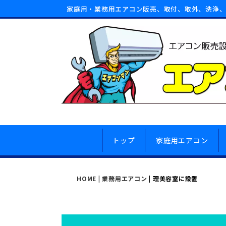
家庭用・業務用エアコン販売、取付、取外、洗浄
トップ
家庭用エアコン
HOME
|
業務用エアコン
|
理美容室に設置